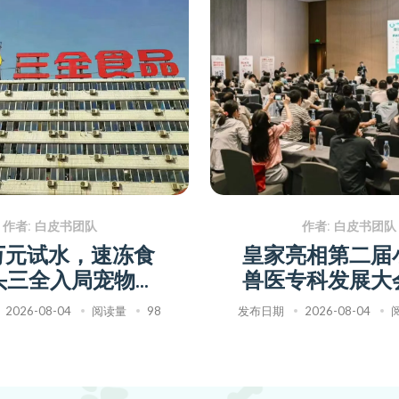
作者: 白皮书团队
作者: 白皮书团队
0万元试水，速冻食
皇家亮相第二届
头三全入局宠物赛
兽医专科发展大
道
三大举措推动宠
2026-08-04
阅读量
98
发布日期
2026-08-04
专科化转