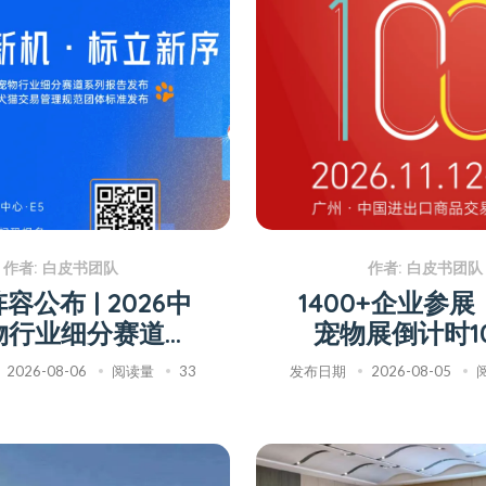
作者: 白皮书团队
作者: 白皮书团队
容公布 | 2026中
1400+企业参
物行业细分赛道系
宠物展倒计时1
告发布会即将召开
2026-08-06
阅读量
33
发布日期
2026-08-05