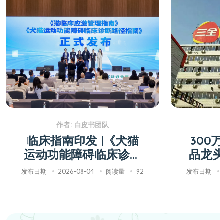
作者: 白皮书团队
临床指南印发 |《犬猫
30
运动功能障碍临床诊断
品龙
路径指南（2026版）》
发布日期
2026-08-04
阅读量
92
发布日期