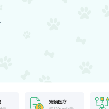
据
费
宠物医疗
报告
超120+份报告