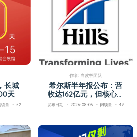
作者: 白皮书团队
展，长城
希尔斯半年报公布：营
00天
收达162亿元，但核心产
品销量承压
阅读量
52
发布日期
2026-08-05
阅读量
49