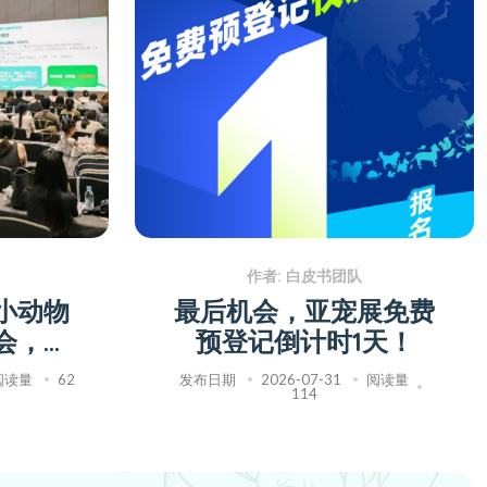
作者: 白皮书团队
小动物
最后机会，亚宠展免费
会，以
预登记倒计时1天！
物诊疗
阅读量
62
发布日期
2026-07-31
阅读量
114
型