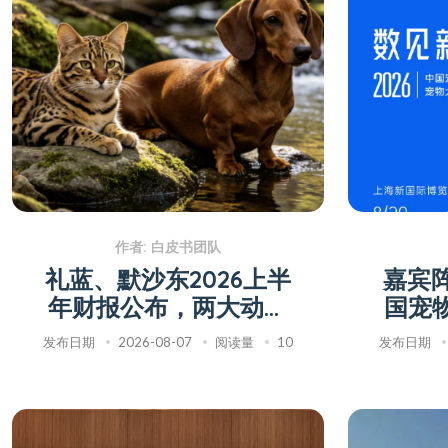
作者: 白皮书团队
礼蓝、默沙东2026上半
嘉宾阵
年财报公布，两大动保
国宠
巨头的业绩如何？
列报
发布日期
2026-08-07
阅读量
10
发布日期