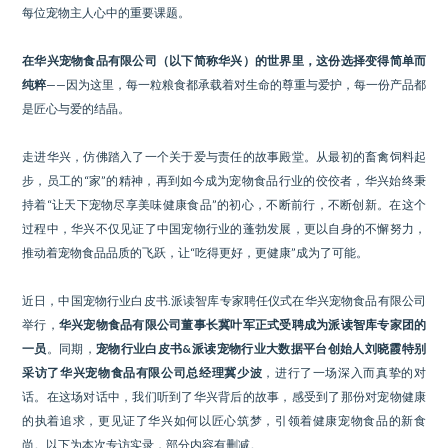
每位宠物主人心中的重要课题。
在华兴宠物食品有限公司（以下简称华兴）的世界里，这份选择变得简单而
纯粹
——因为这里，每一粒粮食都承载着对生命的尊重与爱护，每一份产品都
是匠心与爱的结晶。
走进华兴，仿佛踏入了一个关于爱与责任的故事殿堂。从最初的畜禽饲料起
步，员工的“家”的精神，再到如今成为宠物食品行业的佼佼者，华兴始终秉
持着“让天下宠物尽享美味健康食品”的初心，不断前行，不断创新。在这个
过程中，华兴不仅见证了中国宠物行业的蓬勃发展，更以自身的不懈努力，
推动着宠物食品品质的飞跃，让“吃得更好，更健康”成为了可能。
近日，中国宠物行业白皮书.派读智库专家聘任仪式在华兴宠物食品有限公司
举行，
华兴宠物食品有限公司董事长冀叶军正式受聘成为派读智库专家团的
一员
。同期，
宠物行业白皮书&派读宠物行业大数据平台创始人刘晓霞特别
采访了华兴宠物食品有限公司总经理冀少波
，进行了一场深入而真挚的对
话。在这场对话中，我们听到了华兴背后的故事，感受到了那份对宠物健康
的执着追求，更见证了华兴如何以匠心筑梦，引领着健康宠物食品的新食
尚。以下为本次专访实录，部分内容有删减。