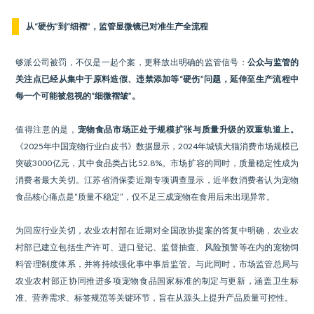
从“硬伤”到“细褶”，监管显微镜已对准生产全流程
够派公司被罚，不仅是一起个案，更释放出明确的监管信号：
公众与监管的
关注点已经从集中于原料造假、违禁添加等“硬伤”问题，延伸至生产流程中
每一个可能被忽视的“细微褶皱”。
值得注意的是，
宠物食品市场正处于规模扩张与质量升级的双重轨道上。
《2025年中国宠物行业白皮书》数据显示，2024年城镇犬猫消费市场规模已
突破3000亿元，其中食品类占比52.8%。市场扩容的同时，质量稳定性成为
消费者最大关切。江苏省消保委近期专项调查显示，近半数消费者认为宠物
食品核心痛点是“质量不稳定”，仅不足三成宠物在食用后未出现异常。
为回应行业关切，农业农村部在近期对全国政协提案的答复中明确，农业农
村部已建立包括生产许可、进口登记、监督抽查、风险预警等在内的宠物饲
料管理制度体系，并将持续强化事中事后监管。与此同时，市场监管总局与
农业农村部正协同推进多项宠物食品国家标准的制定与更新，涵盖卫生标
准、营养需求、标签规范等关键环节，旨在从源头上提升产品质量可控性。