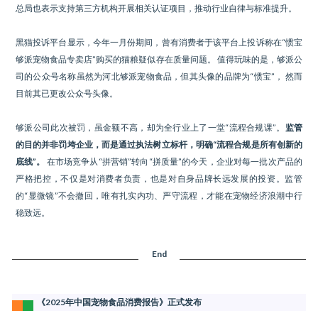
总局也表示支持第三方机构开展相关认证项目，推动行业自律与标准提升。
黑猫投诉平台显示，今年一月份期间，曾有消费者于该平台上投诉称在“惯宝
够派宠物食品专卖店”购买的猫粮疑似存在质量问题。 值得玩味的是，够派公
司的公众号名称虽然为河北够派宠物食品，但其头像的品牌为“惯宝”， 然而
目前其已更改公众号头像。
够派公司此次被罚，虽金额不高，却为全行业上了一堂“流程合规课”。
监管
的目的并非罚垮企业，而是通过执法树立标杆，明确“流程合规是所有创新的
底线”。
在市场竞争从“拼营销”转向“拼质量”的今天，企业对每一批次产品的
严格把控，不仅是对消费者负责，也是对自身品牌长远发展的投资。监管
的“显微镜”不会撤回，唯有扎实内功、严守流程，才能在宠物经济浪潮中行
稳致远。
End
《2025年中国宠物食品消费报告》正式发布