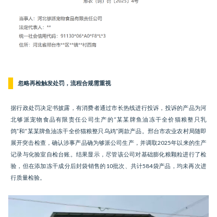
忽略再检触发处罚，流程合规需重视
据行政处罚决定书披露，有消费者通过市长热线进行投诉，投诉的产品为河
北够派宠物食品有限责任公司生产的“某某牌鱼油冻干全价猫粮整只乳
鸽”和“某某牌鱼油冻干全价猫粮整只乌鸡”两款产品。邢台市农业农村局随即
展开突击检查，确认涉事产品确为够派公司生产，并调取2025年以来的生产
记录与化验室自检台账。结果显示，尽管该公司对基础膨化粮颗粒进行了检
验，但在添加冻干成分后封袋销售的10批次、共计584袋产品，均未再次进
行质量检验。