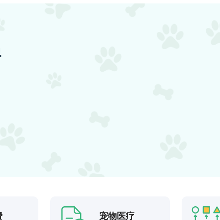
据
费
宠物医疗