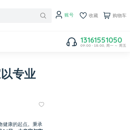
账号
收藏
购物车
13161551050
09:00 - 18:00, 周一 ～ 周五
家以专业
物健康的起点。秉承