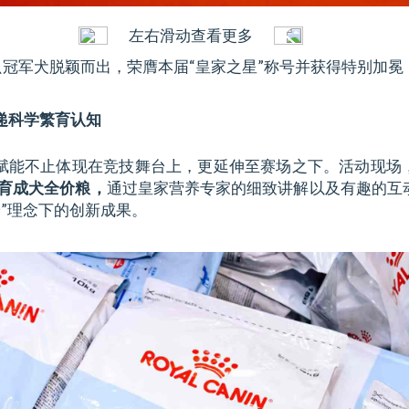
左右滑动查看更多
只冠军犬脱颖而出，荣膺本届“皇家之星”称号并获得特别加冕
递科学繁育认知
的赋能不止体现在竞技舞台上，更延伸至赛场之下。活动现场
繁育成犬全价粮，
通过皇家营养专家的细致讲解以及有趣的互
养”理念下的创新成果。