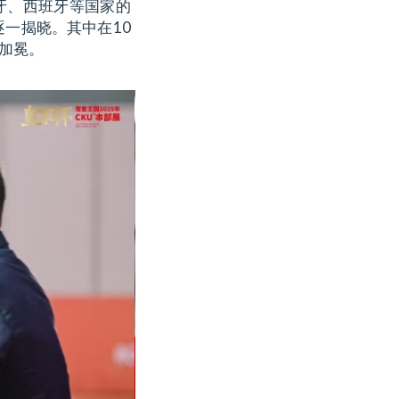
牙、西班牙等国家的
一揭晓。其中在10
别加冕。