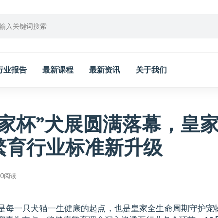
行业报告
最新课程
最新资讯
关于我们
皇家杯”犬展圆满落幕，皇
繁育行业标准新升级
70阅读
是每一只犬猫一生健康的起点，也是皇家全生命周期守护宠