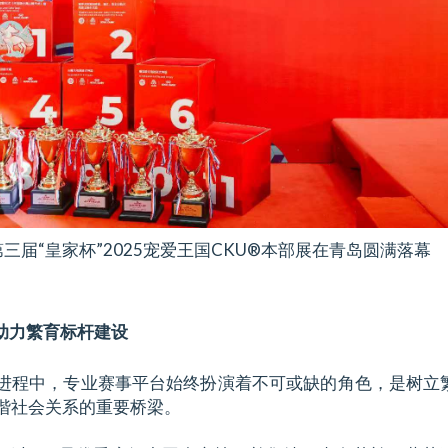
第三届“皇家杯”2025宠爱王国CKU®本部展在青岛圆满落幕
助力繁育标杆建设
进程中，专业赛事平台始终扮演着不可或缺的角色，是树立
谐社会关系的重要桥梁。