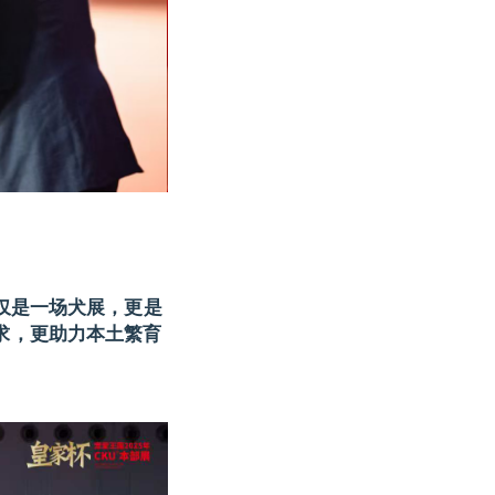
不仅是一场犬展，更是
求，更助力本土繁育