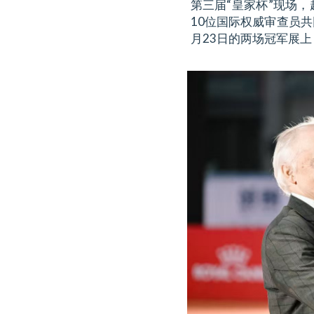
第三届“皇家杯”现场
10位国际权威审查员
月23日的两场冠军展上