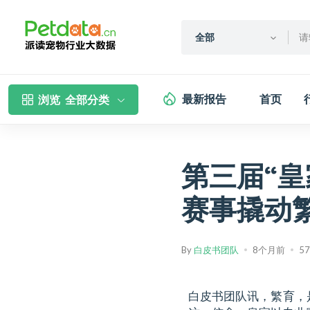
全部
最新报告
首页
浏览
全部分类
第三届“
赛事撬动
By
白皮书团队
8个月前
5
白皮书团队讯，繁育，