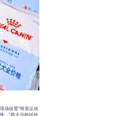
。
现场设置“萌宠运动
接；“萌犬品种转转