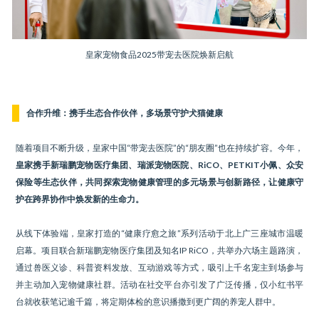
皇家宠物食品2025带宠去医院焕新启航
合作升维：携手生态合作伙伴，多场景守护犬猫健康
随着项目不断升级，皇家中国“带宠去医院”的“朋友圈”也在持续扩容。今年，
皇家携手新瑞鹏宠物医疗集团、瑞派宠物医院、RiCO、PETKIT小佩、众安
保险等生态伙伴，共同探索宠物健康管理的多元场景与创新路径，让健康守
护在跨界协作中焕发新的生命力。
从线下体验端，皇家打造的“健康疗愈之旅”系列活动于北上广三座城市温暖
启幕。项目联合新瑞鹏宠物医疗集团及知名IP RiCO，共举办六场主题路演，
通过兽医义诊、科普资料发放、互动游戏等方式，吸引上千名宠主到场参与
并主动加入宠物健康社群。活动在社交平台亦引发了广泛传播，仅小红书平
台就收获笔记逾千篇，将定期体检的意识播撒到更广阔的养宠人群中。