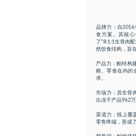
品牌力：自201
食方案。其核心
了“8:1:1生骨
然饮食结构，旨
产品力：帕特构
粮、零食在内的
求。
市场力：其生骨肉
出冻干产品962
渠道力：线上覆
零售终端，形成