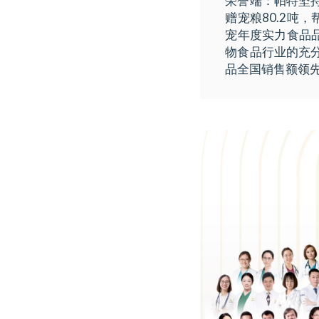
荣誉端：帕特坚
赠宠粮80.2吨
宠年度实力食品品
物食品行业的充
品全国销售额领