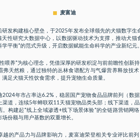
麦富迪
沿研发构建核心壁垒，于2025年发布全球领先的犬猫数字生
a犬猫天性研究大数据中心，以数据驱动技术为支撑，推动犬猫
科学平衡”的范式升级，开启数据赋能生命科学的产业新纪元
天性喂养”为核心理念，凭借深厚的研发积淀与前前瞻性创新
霸弗天然粮，通过独特的丛林食谱配方与气爆营养释放技术
，满足犬猫天性饮食需求，提升宠物生命质量。
2024年市占率达6.2%，稳居国产宠物食品品牌前列（数
上渠道，连续5年蝉联双11天猫宠物品类头部；线下渠道，
店。构建起“线上全域渗透+线下场景体验”的全链路营销网
市场份额与用户基数的双重增长。
卓越的产品力与品牌影响力，麦富迪荣登相关专业评比前列