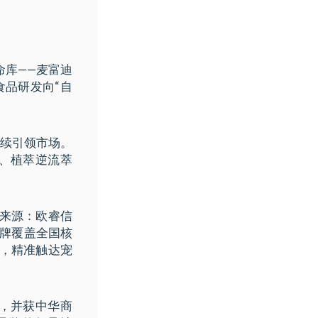
命库——麦富迪
食品研发向“自
。
持续引领市场。
、植萃逆流萃
据来源：欧睿信
品牌覆盖全国核
络，精准触达宠
，并获中华商