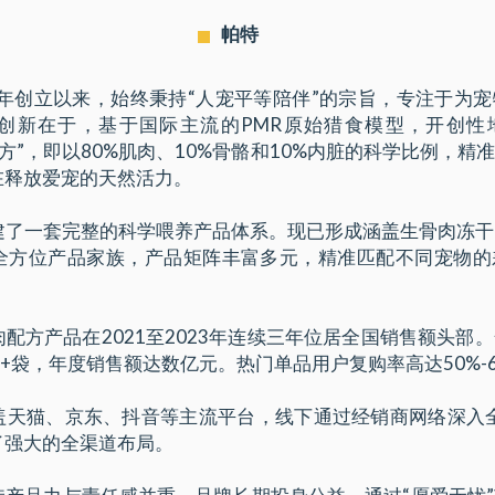
帕特
6年创立以来，始终秉持“人宠平等陪伴”的宗旨，专注于为
创新在于，基于国际主流的PMR原始猎食模型，开创性
肉配方”，即以80%肌肉、10%骨骼和10%内脏的科学比例，
在释放爱宠的天然活力。
建了一套完整的科学喂养产品体系。现已形成涵盖生骨肉冻干
全方位产品家族，产品矩阵丰富多元，精准匹配不同宠物的
配方产品在2021至2023年连续三年位居全国销售额头部
万+袋，年度销售额达数亿元。热门单品用户复购率高达50%-6
盖天猫、京东、抖音等主流平台，线下通过经销商网络深入全
了强大的全渠道布局。