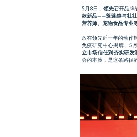
5月8日，
领先
召开品牌
款新品——蓬蓬袋
与
壮
营养师、宠物食品专业等
放在领先近一年的动作链
免疫研究中心揭牌、5
立市场信任到夯实研发
会的本质，是这条路径