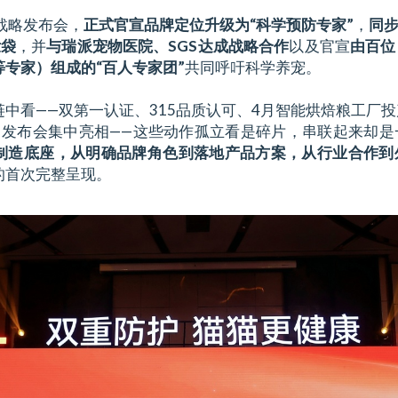
战略发布会，
正式官宣品牌定位升级为“科学预防专家”
，
同步
壮袋
，并
与瑞派宠物医院、SGS达成战略合作
以及官宣
由百位
专家）组成的“百人专家团”
共同呼吁科学养宠。
中看——双第一认证、315品质认可、4月智能烘焙粮工厂
月发布会集中亮相——这些动作孤立看是碎片，串联起来却是
制造底座，从明确品牌角色到落地产品方案，从行业合作到
的首次完整呈现。