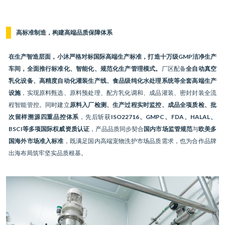
高标准制造，构建高端品质保障体系
在生产智造层面，小沐严格对标国际高端生产标准，打造十万级GMP洁净生产
车间，全面推行标准化、智能化、规范化生产管理模式。
厂区配备
全自动真空
乳化设备、高精度自动化灌装生产线、食品级纯化水处理系统等全套高端生产
设施
，实现原料甄选、原料预处理、配方乳化调和、成品灌装、密封封装全流
程智能管控。同时建立
原料入厂检测、生产过程实时监控、成品全项质检、批
次留样溯源四重品控体系
，先后斩获
ISO22716、GMPC、FDA、HALAL、
BSCI等多项国际权威资质认证
，产品品质同步契合
国内市场监管规范
与
欧美多
国海外市场准入标准
，既满足国内高端宠物洗护市场品质需求，也为合作品牌
出海布局筑牢坚实品质根基。