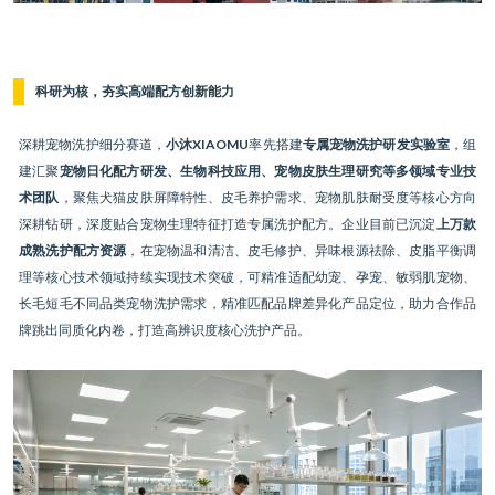
科研为核，夯实高端配方创新能力
深耕宠物洗护细分赛道，
小沐XIAOMU
率先搭建
专属宠物洗护研发实验室
，组
建汇聚
宠物日化配方研发、生物科技应用、宠物皮肤生理研究等多领域专业技
术团队
，聚焦犬猫皮肤屏障特性、皮毛养护需求、宠物肌肤耐受度等核心方向
深耕钻研，深度贴合宠物生理特征打造专属洗护配方。企业目前已沉淀
上万款
成熟洗护配方资源
，在宠物温和清洁、皮毛修护、异味根源祛除、皮脂平衡调
理等核心技术领域持续实现技术突破，可精准适配幼宠、孕宠、敏弱肌宠物、
长毛短毛不同品类宠物洗护需求，精准匹配品牌差异化产品定位，助力合作品
牌跳出同质化内卷，打造高辨识度核心洗护产品。