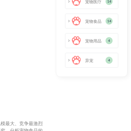
宠物医疗
14
宠物食品
14
宠物用品
4
异宠
4
规模最大、竞争最激烈
研究，分析宠物食品的