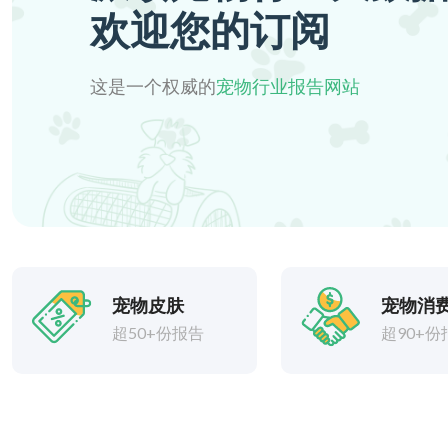
欢迎您的订阅
这是一个权威的
宠物行业报告网站
宠物皮肤
宠物消
超50+份报告
超90+份