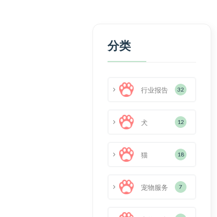
分类
行业报告
32
犬
12
猫
18
宠物服务
7