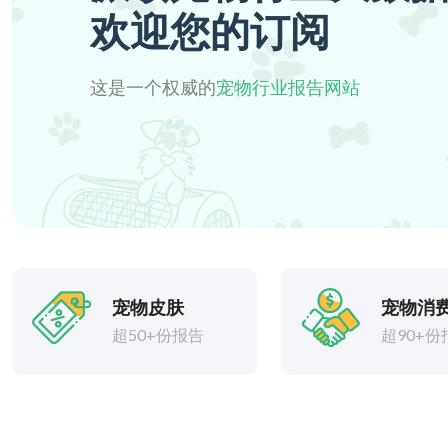
欢迎您的订阅
这是一个权威的
宠物行业报告网站
宠物皮肤
宠物消
超50+份报告
超90+份