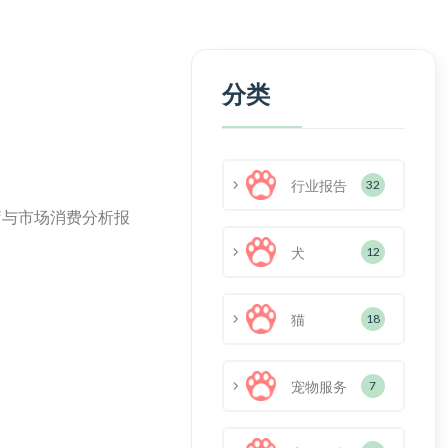
分类
行业报告
32
疗与市场消费分析报
犬
12
猫
18
宠物服务
7